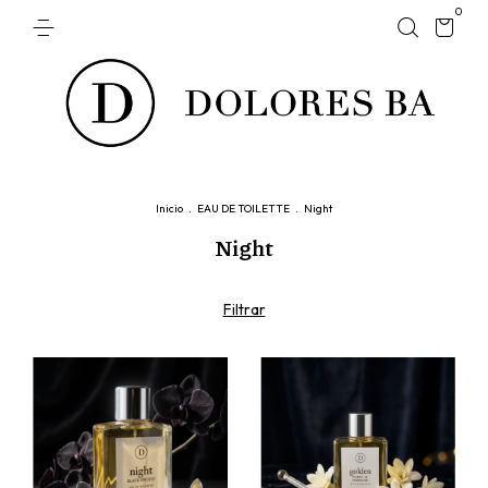
0
Inicio
.
EAU DE TOILETTE
.
Night
Night
Filtrar