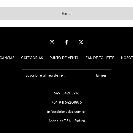
Enviar
GANCIAS
CATEGORIAS
PUNTO DE VENTA
EAU DE TOILETTE
NOSOT
5491154208976
+54 9 11 54208976
info@doloresba.com.ar
Arenales 1134 - Retiro