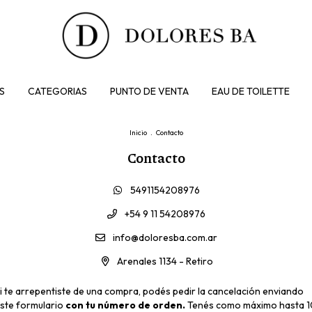
S
CATEGORIAS
PUNTO DE VENTA
EAU DE TOILETTE
Inicio
.
Contacto
Contacto
5491154208976
+54 9 11 54208976
info@doloresba.com.ar
Arenales 1134 - Retiro
i te arrepentiste de una compra, podés pedir la cancelación enviando
ste formulario
con tu número de orden.
Tenés como máximo hasta 1