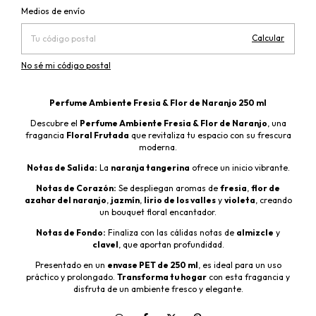
Cambiar CP
Entregas para el CP:
Medios de envío
Calcular
No sé mi código postal
Perfume Ambiente Fresia & Flor de Naranjo 250 ml
Descubre el
Perfume Ambiente Fresia & Flor de Naranjo
, una
fragancia
Floral Frutada
que revitaliza tu espacio con su frescura
moderna.
Notas de Salida:
La
naranja tangerina
ofrece un inicio vibrante.
Notas de Corazón:
Se despliegan aromas de
fresia
,
flor de
azahar del naranjo
,
jazmín
,
lirio de los valles
y
violeta
, creando
un bouquet floral encantador.
Notas de Fondo:
Finaliza con las cálidas notas de
almizcle
y
clavel
, que aportan profundidad.
Presentado en un
envase PET de 250 ml
, es ideal para un uso
práctico y prolongado.
Transforma tu hogar
con esta fragancia y
disfruta de un ambiente fresco y elegante.