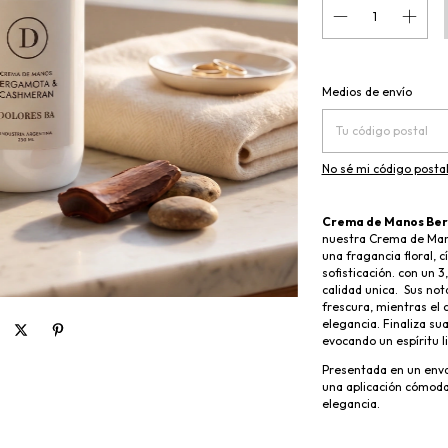
Entregas para el CP:
Medios de envío
No sé mi código posta
Crema de Manos Ber
nuestra Crema de Man
una fragancia floral, c
sofisticación. con un 
calidad unica. Sus no
frescura, mientras el 
elegancia. Finaliza s
evocando un espíritu li
Presentada en un enva
una aplicación cómoda 
elegancia.