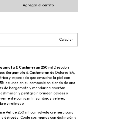
Cambiar CP
Calcular
l
gamota & Cashmeran 250 ml
Descubri
os Bergamota & Cashmeran de Dolores BA,
ítrica y especiada que envuelve la piel con
3,5% de urea en su composicion siendo de una
tas de bergamota y mandarina aportan
cashmeran y petitgrain brindan calidez y
uavemente con jazmín sambac y vetiver,
bre y refinado.
se Pet de 250 ml con válvula cremera para
y delicada. Cuide sus manos con distinción y