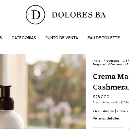
S
CATEGORIAS
PUNTO DE VENTA
EAU DE TOILETTE
Inicio
.
Fragancias
.
CIT
Bergamota & Cashmeran 2
Crema Ma
Cashmera
$28.000
Precio sin impuestos
$23.14
24
cuotas de
$2.564,2
Ver más detalles