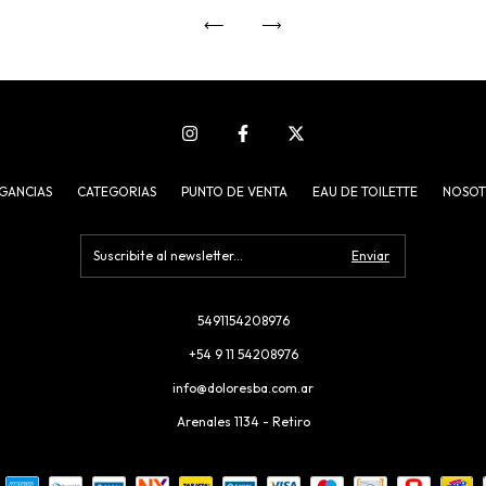
GANCIAS
CATEGORIAS
PUNTO DE VENTA
EAU DE TOILETTE
NOSOT
5491154208976
+54 9 11 54208976
info@doloresba.com.ar
Arenales 1134 - Retiro