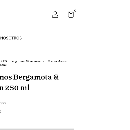
0
NOSOTROS
RICOS
.
Bergamota & Cashmeran
.
Crema Manos
50 ml
nos Bergamota &
n 250 ml
0,50
2