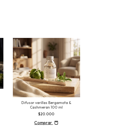
Difusor varillas Bergamota &
Eau de Toilette Icon - ROL
Cashmeran 100 ml
$25.000
$20.000
Comprar