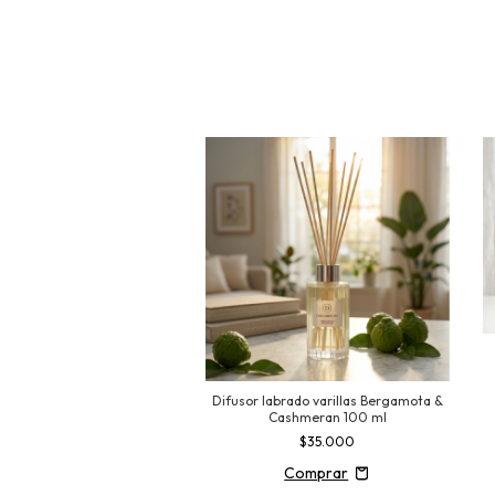
 Ambiente Bergamota &
Difusor labrado varillas Bergamota &
ashmeran 250 ml
Cashmeran 100 ml
$20.000
$35.000