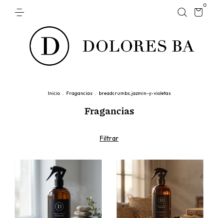
0
Inicio
.
Fragancias
.
breadcrumbs.jazmin-y-violetas
Fragancias
Filtrar